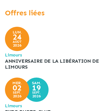
Offres liées
LUN.
24
AOÛT
2026
Limours
ANNIVERSAIRE DE LA LIBÉRATION DE
LIMOURS
MER.
SAM.
02
19
SEPT.
SEPT.
2026
2026
Limours