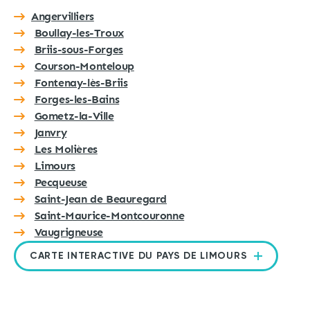
Angervilliers
Boullay-les-Troux
Briis-sous-Forges
Courson-Monteloup
Fontenay-lès-Briis
Forges-les-Bains
Gometz-la-Ville
Janvry
Les Molières
Limours
Pecqueuse
Saint-Jean de Beauregard
Saint-Maurice-Montcouronne
Vaugrigneuse
CARTE INTERACTIVE DU PAYS DE LIMOURS