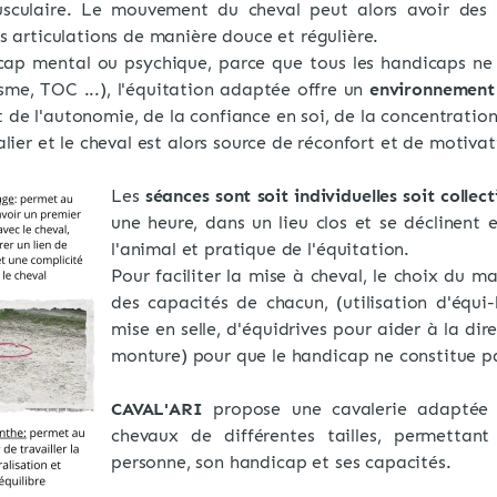
usculaire. Le mouvement du cheval peut alors avoir des 
es articulations de manière douce et régulière.
cap mental ou psychique, parce que tous les handicaps ne s
isme, TOC ...), l'équitation adaptée offre un
environnement 
 de l'autonomie, de la confiance en soi, de la concentrati
alier et le cheval est alors source de réconfort et de motivat
Les
séances sont soit individuelles soit collect
une heure, dans un lieu clos et se déclinent
l'animal et pratique de l'équitation.
Pour faciliter la mise à cheval, le choix du ma
des capacités de chacun, (utilisation d'équi
mise en selle, d'équidrives pour aider à la di
monture) pour que le handicap ne constitue p
CAVAL'ARI
propose une cavalerie adaptée
chevaux de différentes tailles, permettan
personne, son handicap et ses capacités.