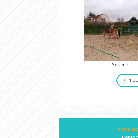
Séance
< PRÉ
Vous so
Contac