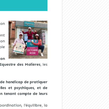
son
ent
ion
ble
ion
Equestre des Molières
, les
 de handicap de pratiquer
lles et psychiques, et de
 en tenant compte de leurs
rdination, l'équilibre, la