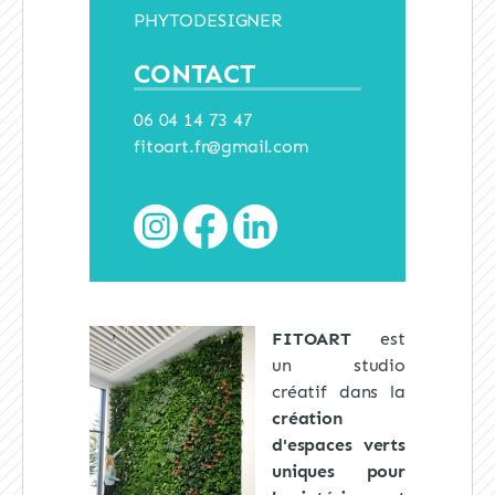
PHYTODESIGNER
CONTACT
06 04 14 73 47
fitoart.fr@gmail.com
FITOART
est
un studio
créatif dans la
création
d'espaces verts
uniques pour