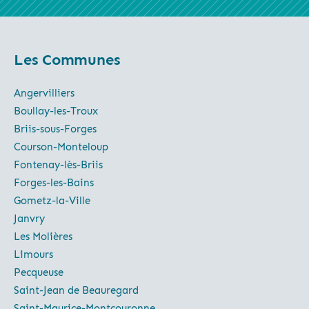
Les Communes
Angervilliers
Boullay-les-Troux
Briis-sous-Forges
Courson-Monteloup
Fontenay-lès-Briis
Forges-les-Bains
Gometz-la-Ville
Janvry
Les Molières
Limours
Pecqueuse
Saint-Jean de Beauregard
Saint-Maurice-Montcouronne