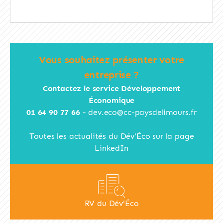
Vous souhaitez présenter votre
entreprise ?
Contactez le service Développement
Économique
01 64 90 77 66
-
dev.eco@cc-paysdelimours.fr
Toutes les actualités du Dév'Éco sur la page
LinkedIn
RV du Dév'Éco