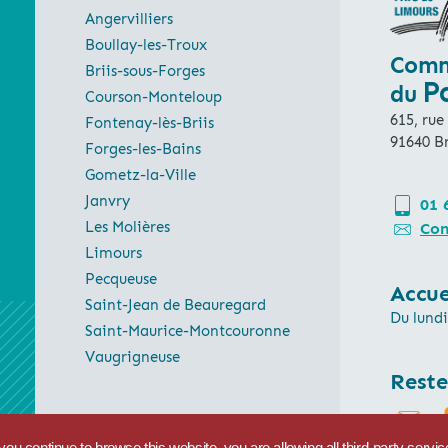
Angervilliers
Boullay-les-Troux
Comm
Briis-sous-Forges
P
du
Courson-Monteloup
615, rue
Fontenay-lès-Briis
91640 Br
Forges-les-Bains
Gometz-la-Ville
Janvry
01 
Les Molières
Con
Limours
Pecqueuse
Accue
Saint-Jean de Beauregard
Du lundi
Saint-Maurice-Montcouronne
Vaugrigneuse
Reste
 you continue to browse this website, you are allowing all third-party servi